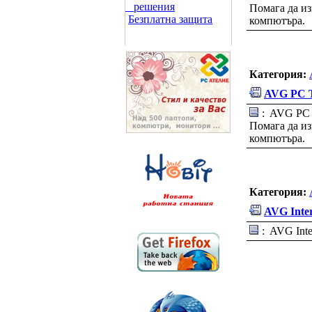
решения
Помага да из
Безплатна защита
компютъра.
Категория:
AVG PC T
: AVG PC T
Помага да из
компютъра.
Категория:
AVG Inter
: AVG Inter