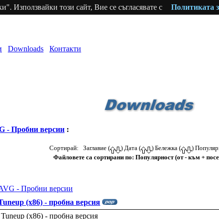
и". Използвайки този сайт, Вие се съгласявате с
Политиката з
и
Downloads
Контакти
G - Пробни версии
:
Сортирай: Заглавие (
) Дата (
) Бележка (
) Популяр
Файловете са сортирани по: Популярност (от - към + пос
AVG - Пробни версии
uneup (x86) - пробна версия
uneup (x86) - пробна версия