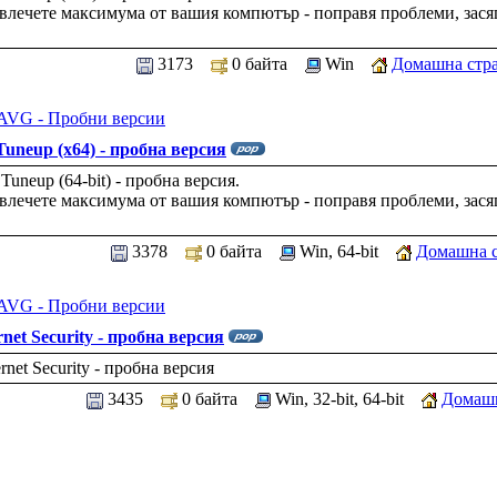
влечете максимума от вашия компютър - поправя проблеми, зас
3173
0 байта
Win
Домашна стр
AVG - Пробни версии
uneup (x64) - пробна версия
uneup (64-bit) - пробна версия.
влечете максимума от вашия компютър - поправя проблеми, зас
3378
0 байта
Win, 64-bit
Домашна 
AVG - Пробни версии
net Security - пробна версия
net Security - пробна версия
3435
0 байта
Win, 32-bit, 64-bit
Домашн