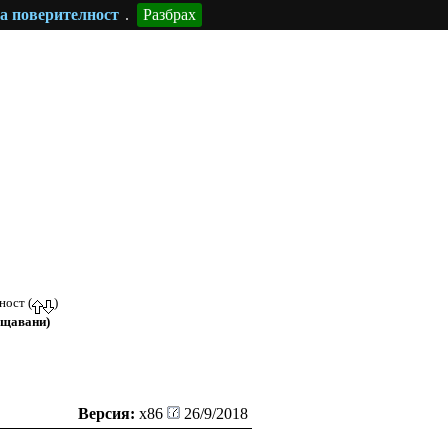
а поверителност
.
Разбрах
ност (
)
ещавани)
Версия:
x86
26/9/2018