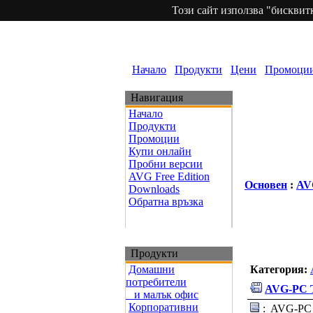
Този сайт използва "бисквитк
Начало
Продукти
Цени
Промоци
Навигация
Начало
Продукти
Промоции
Купи онлайн
Пробни версии
AVG Free Edition
Основен
:
AV
Downloads
Обратна връзка
Продукти
Домашни
Категория:
потребители
AVG-PC T
и малък офис
Корпоративни
: AVG-PC T