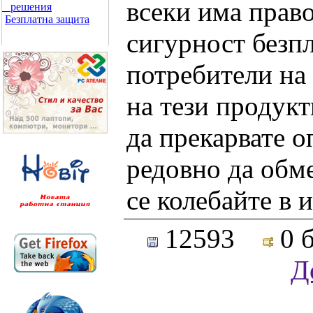
всеки има прав
решения
Безплатна защита
сигурност безп
потребители на 
на тези продукт
да прекарвате 
редовно да обме
се колебайте в и
12593
0 
Д