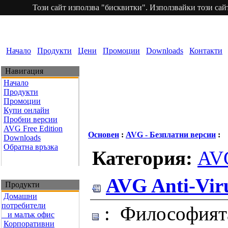
Този сайт използва "бисквитки". Използвайки този сайт
Начало
Продукти
Цени
Промоции
Downloads
Контакти
Навигация
Начало
Продукти
Промоции
Купи онлайн
Пробни версии
AVG Free Edition
Основен
:
AVG - Безплатни версии
:
Downloads
Обратна връзка
Категория:
AVG
AVG Anti-Viru
Продукти
Домашни
потребители
: Философията
и малък офис
Корпоративни