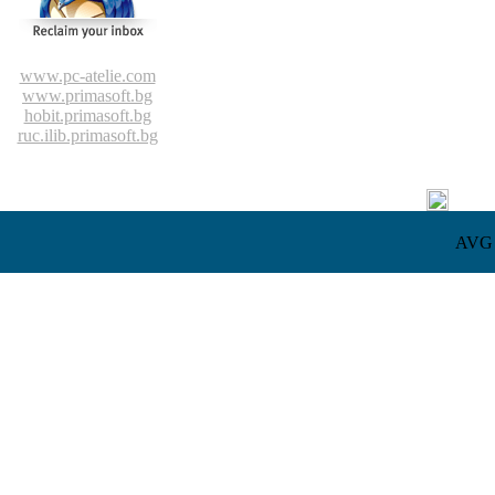
www.pc-atelie.com
www.primasoft.bg
hobit.primasoft.bg
ruc.ilib.primasoft.bg
AVG l