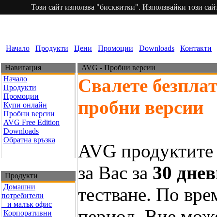
Този сайт използва "бисквитки". Използвайки този сайт
Начало
Продукти
Цени
Промоции
Downloads
Контакти
Навигация
AVG - Пробни версии
Начало
Свалете безпла
Продукти
Промоции
пробни версии
Купи онлайн
Пробни версии
AVG Free Edition
Downloads
Обратна връзка
AVG продуктите 
за Вас за
30 днев
Продукти
Домашни
тестване. По вре
потребители
и малък офис
период, Вие мож
Корпоративни