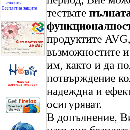
решения
Безплатна защита
тествате
пълнат
функционалнос
продуктите AVG
възможностите и
им, както и да п
потвърждение ко
надеждна и ефек
осигуряват.
В допълнение, В