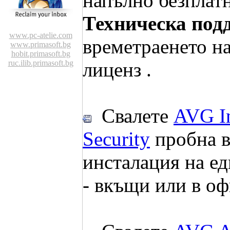
напълно безплат
Техническа под
www.pc-atelie.com
времетраенето н
www.primasoft.bg
hobit.primasoft.bg
ruc.ilib.primasoft.bg
лиценз .
Свалете
AVG In
Security
пробна в
инсталация на е
- вкъщи или в оф